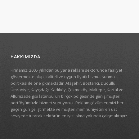
HAKKIMIZDA
Firmamız, 2005 yılından bu yana reklam sektöründe faaliyet
göstermekte olup, kaliteli ve uygun fiyatlı hizmet sunma
politikası ile öne çıkmaktadır. Ataşehir, Bostancı, Dudullu,
Ümraniye, Kayışdağı, Kadıköy, Çekmeköy, Maltepe, Kartal ve
Altunizade gibi İstanbul’un birçok bölgesinde geniş müşteri
portföyümüzle hizmet sunuyoruz. Reklam çözümlerimizi her
geçen gün geliştirmekte ve müşteri memnuniyetini en üst
seviyede tutarak sektörün en iyisi olma yolunda çalışmaktayız.