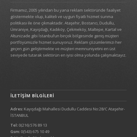
Firmamız, 2005 yılından bu yana reklam sektöründe faaliyet
göstermekte olup, kaliteli ve uygun fiyatlı hizmet sunma
politikası ile öne çıkmaktadır. Ataşehir, Bostancı, Dudullu,
Ümraniye, Kayışdağı, Kadıköy, Çekmeköy, Maltepe, Kartal ve
Altunizade gibi İstanbul’un birçok bölgesinde geniş müşteri
portföyümüzle hizmet sunuyoruz. Reklam çözümlerimizi her
geçen gün geliştirmekte ve müşteri memnuniyetini en üst
seviyede tutarak sektörün en iyisi olma yolunda çalışmaktayız.
İLETIŞIM BILGILERI
Adres:
Kayışdağı Mahallesi Dudullu Caddesi No:28/C Ataşehir-
İSTANBUL
Tel:
0(216) 576 89 13
Gsm:
0(543) 675 10 49