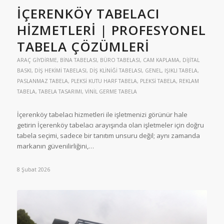
İÇERENKÖY TABELACI
HIZMETLERI | PROFESYONEL
TABELA ÇÖZÜMLERI
ARAÇ GIYDIRME
,
BINA TABELASI
,
BÜRO TABELASI
,
CAM KAPLAMA
,
DIJITAL
BASKI
,
DIŞ HEKIMI TABELASI
,
DIŞ KLINIĞI TABELASI
,
GENEL
,
IŞIKLI TABELA
,
PASLANMAZ TABELA
,
PLEKSI KUTU HARF TABELA
,
PLEKSI TABELA
,
REKLAM
TABELA
,
TABELA TASARIMI
,
VINIL GERME TABELA
İçerenköy tabelacı hizmetleri ile işletmenizi görünür hale
getirin İçerenköy tabelacı arayışında olan işletmeler için doğru
tabela seçimi, sadece bir tanıtım unsuru değil; aynı zamanda
markanın güvenilirliğini,…
8 Şubat 2026