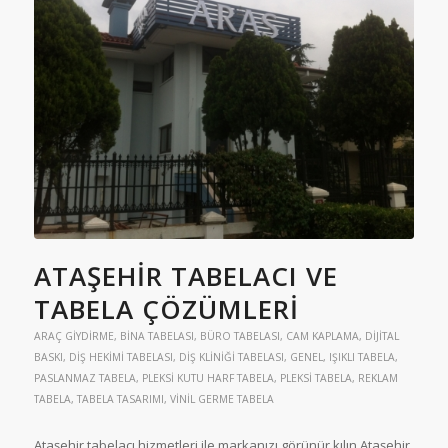
ATAŞEHIR TABELACI VE
TABELA ÇÖZÜMLERI
ARAÇ GIYDIRME
,
BINA TABELASI
,
BÜRO TABELASI
,
CAM KAPLAMA
,
DIJITAL
BASKI
,
DIŞ HEKIMI TABELASI
,
DIŞ KLINIĞI TABELASI
,
GENEL
,
IŞIKLI TABELA
,
PASLANMAZ TABELA
,
PLEKSI KUTU HARF TABELA
,
PLEKSI TABELA
,
REKLAM
TABELA
,
TABELA TASARIMI
,
VINIL GERME TABELA
Ataşehir tabelacı hizmetleri ile markanızı görünür kılın Ataşehir