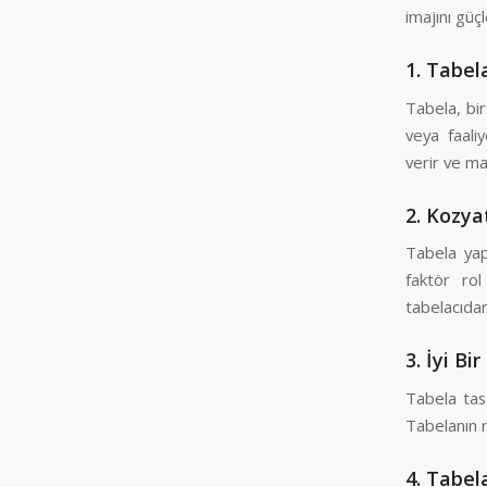
imajını güç
1.
Tabel
Tabela, bir
veya faaliy
verir ve mar
2.
Kozyat
Tabela yap
faktör ro
tabelacıdan
3.
İyi Bi
Tabela tasa
Tabelanın r
4.
Tabela