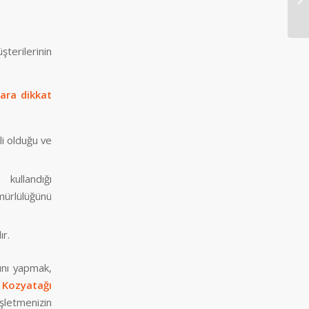
terilerinin
ara dikkat
i olduğu ve
kullandığı
ömürlülüğünü
ır.
mını yapmak,
.
Kozyatağı
şletmenizin