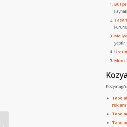
Bütçe
kaynakl
Tasar
kurums
Maliy
yapılır.
Üreti
Monta
Kozya
Kozyatağı’n
Tabela
reklam 
Tabelan
Tabelan
Pleksi Tabela Fiyatları