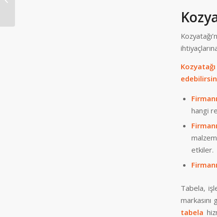
Kozya
Kozyatağı’
ihtiyaçları
Kozyatağı
edebilirsin
Firmanı
hangi r
Firman
malzemel
etkiler.
Firmanı
Tabela, işl
markasını 
tabela
hizm