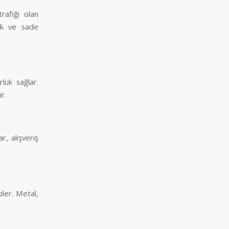
rafiği olan
çük ve sade
rlük sağlar.
r.
r, alışveriş
iler. Metal,