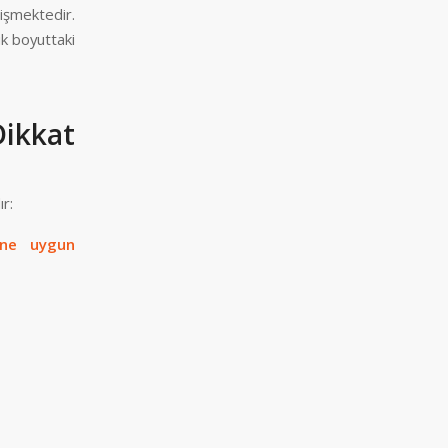
ğişmektedir.
ük boyuttaki
ikkat
r:
ine uygun