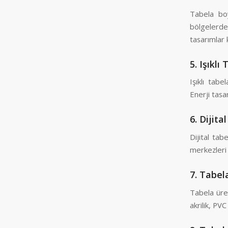
Tabela boy
bölgelerde
tasarımlar ku
5.
Işıklı
Işıklı tabe
Enerji tasar
6.
Dijita
Dijital tab
merkezleri 
7.
Tabel
Tabela üret
akrilik, PV