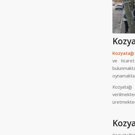
Kozya
Kozyatağı
ve ticare
bulunmakta
oynamaktad
Kozyatağı
verilmekte
üretmekted
Kozya