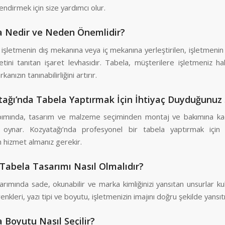
lendirmek için size yardımcı olur.
a Nedir ve Neden Önemlidir?
 işletmenin dış mekanına veya iç mekanına yerleştirilen, işletmenin
etini tanıtan işaret levhasıdır. Tabela, müşterilere işletmeniz ha
kanızın tanınabilirliğini artırır.
ağı’nda Tabela Yaptırmak İçin İhtiyaç Duyduğunuz 
ımında, tasarım ve malzeme seçiminden montaj ve bakımına kad
l oynar. Kozyatağı’nda profesyonel bir tabela yaptırmak için
 hizmet almanız gerekir.
r Tabela Tasarımı Nasıl Olmalıdır?
rımında sade, okunabilir ve marka kimliğinizi yansıtan unsurlar kull
enkleri, yazı tipi ve boyutu, işletmenizin imajını doğru şekilde yansıt
 Boyutu Nasıl Seçilir?