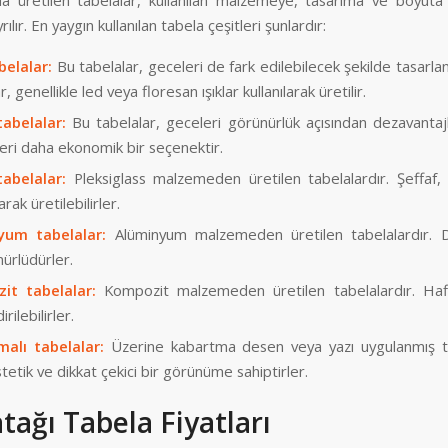
da üretilen tabelalar, kullanılan malzemeye, tasarıma ve boyuta 
rılır. En yaygın kullanılan tabela çeşitleri şunlardır:
abelalar:
Bu tabelalar, geceleri de fark edilebilecek şekilde tasarlanmı
r, genellikle led veya floresan ışıklar kullanılarak üretilir.
tabelalar:
Bu tabelalar, geceleri görünürlük açısından dezavantajlı
eri daha ekonomik bir seçenektir.
tabelalar:
Pleksiglass malzemeden üretilen tabelalardır. Şeffaf, 
arak üretilebilirler.
yum tabelalar:
Alüminyum malzemeden üretilen tabelalardır. D
ürlüdürler.
it tabelalar:
Kompozit malzemeden üretilen tabelalardır. Haf
irilebilirler.
alı tabelalar:
Üzerine kabartma desen veya yazı uygulanmış ta
etik ve dikkat çekici bir görünüme sahiptirler.
tağı Tabela Fiyatları