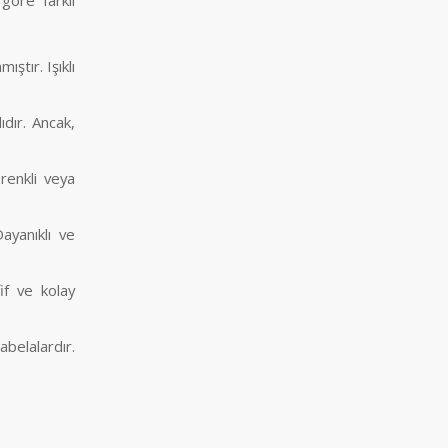
göre farklı
ştır. Işıklı
dır. Ancak,
renkli veya
ayanıklı ve
if ve kolay
belalardır.