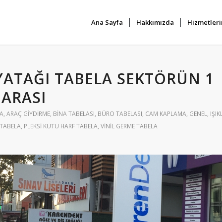
Ana Sayfa
Hakkımızda
Hizmetleri
YATAĞI TABELA SEKTÖRÜN 1
ARASI
LA
,
ARAÇ GIYDIRME
,
BINA TABELASI
,
BÜRO TABELASI
,
CAM KAPLAMA
,
GENEL
,
IŞIK
TABELA
,
PLEKSI KUTU HARF TABELA
,
VINIL GERME TABELA