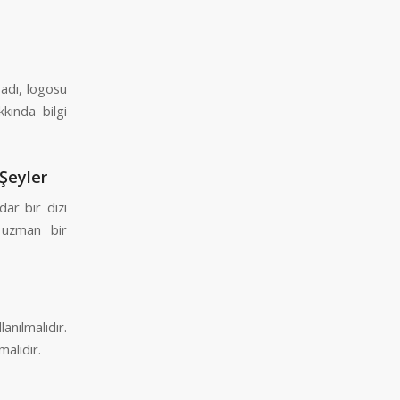
 adı, logosu
kkında bilgi
Şeyler
ar bir dizi
 uzman bir
anılmalıdır.
malıdır.