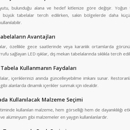
utu, bulunduğu alana ve hedef kitlenize göre değişir. Yoğun t
 büyük tabelalar tercih edilirken, sakin bölgelerde daha kü
llanılabilir.
 Tabelaların Avantajları
lalar, özellikle gece saatlerinde veya karanlık ortamlarda görünü
rufu sağlayan LED ışıklar, dış mekan tabelalarında sıklıkla tercih edili
l Tabela Kullanmanın Faydaları
elalar, içeriklerinizi anında güncelleyebilme imkanı sunar. Restoranla
gibi alanlarda dinamik içerikler sunmak için idealdir.
ada Kullanılacak Malzeme Seçimi
iminde kullanılan malzeme, hem görselliği hem de dayanıklılığı etk
C ve alüminyum gibi malzemeler en yaygın kullanılanlardır.