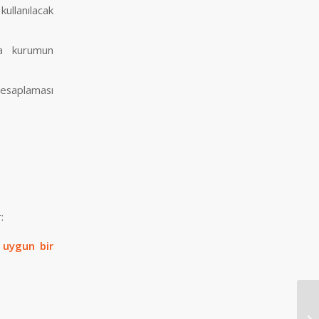
ullanılacak
ya kurumun
hesaplaması
:
 uygun bir
Üm