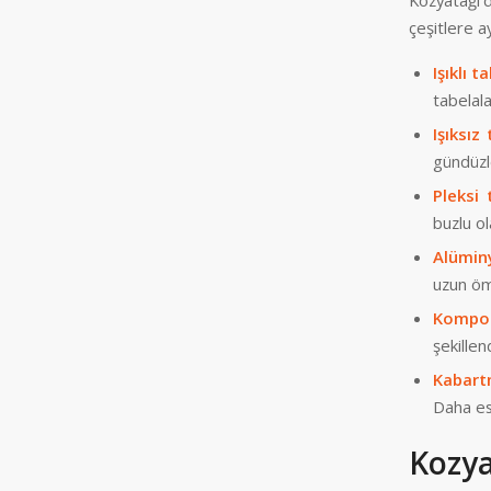
Kozyatağı’
çeşitlere ay
Işıklı t
tabelala
Işıksız 
gündüzl
Pleksi 
buzlu ol
Alümin
uzun öm
Kompoz
şekillend
Kabartm
Daha est
Kozya